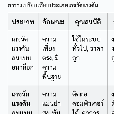
ตารางเปรียบเทียบประเภทเกจวัดแรงดัน
ประเภท
ลักษณะ
คุณสมบัติ
เกจวัด
ความ
ใช้ในระบบ
แรงดัน
เที่ยง
ทั่วไป, ราคา
ลมแบบ
ตรง, มี
ถูก
อนาล็อก
ความ
พื้นฐาน
เกจวัด
ความ
ติดต่อ
ง
แรงดัน
แม่นยำ
คอมพิวเตอร์
ลมแบบ
สูง, ทัน
ได้, ค่าการ