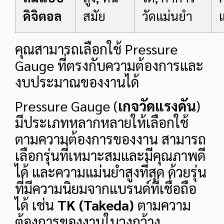
ดิจิตอล
สมัย
วัดแม่นยำ
คุณสามารถเลือกใช้ Pressure
Gauge ที่ตรงกับความต้องการและ
งบประมาณของงานได้
Pressure Gauge (
เกจวัดแรงดัน
)
มีประเภทหลากหลายให้เลือกใช้
ตามความต้องการของงาน สามารถ
เลือกรุ่นที่เหมาะสมและมีคุณภาพดี
ได้ และความแม่นยำสูงที่สุด ด้วยรุ่น
ที่มีความนิยมจากแบรนด์ที่เชื่อถือ
ได้ เช่น
TK (Takeda)
ตามความ
ต้องการของงานในวงกว้าง