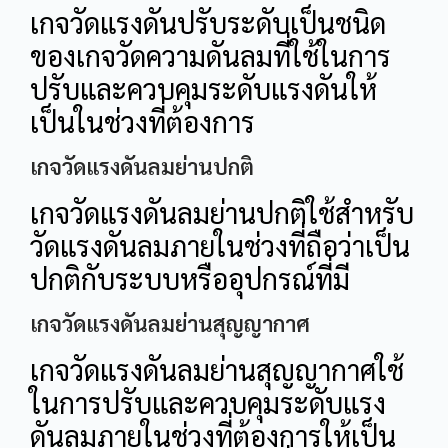
เกจวัดแรงดันปรับระดับเป็นชนิด
ของเกจวัดความดันลมที่ใช้ในการ
ปรับและควบคุมระดับแรงดันให้
เป็นในช่วงที่ต้องการ
เกจวัดแรงดันลมย่านปกติ
เกจวัดแรงดันลมย่านปกติใช้สำหรับ
วัดแรงดันลมภายในช่วงที่ถือว่าเป็น
ปกติกับระบบหรืออุปกรณ์ที่มี
เกจวัดแรงดันลมย่านสุญญากาศ
เกจวัดแรงดันลมย่านสุญญากาศใช้
ในการปรับและควบคุมระดับแรง
ดันลมภายในช่วงที่ต้องการให้เป็น