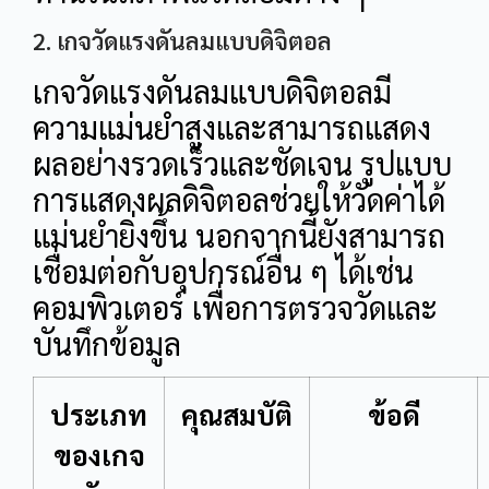
2. เกจวัดแรงดันลมแบบดิจิตอล
เกจวัดแรงดันลมแบบดิจิตอลมี
ความแม่นยำสูงและสามารถแสดง
ผลอย่างรวดเร็วและชัดเจน รูปแบบ
การแสดงผลดิจิตอลช่วยให้วัดค่าได้
แม่นยำยิ่งขึ้น นอกจากนี้ยังสามารถ
เชื่อมต่อกับอุปกรณ์อื่น ๆ ได้เช่น
คอมพิวเตอร์ เพื่อการตรวจวัดและ
บันทึกข้อมูล
ประเภท
คุณสมบัติ
ข้อดี
ของเกจ