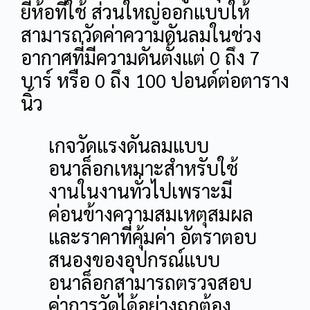
ยี่ห้อที่ใช้ ส่วนใหญ่ออกแบบให้
สามารถวัดค่าความดันลมในช่วง
อากาศที่มีความดันตั้งแต่ 0 ถึง 7
บาร์ หรือ 0 ถึง 100 ปอนด์ต่อตาราง
นิ้ว
เกจวัดแรงดันลมแบบ
อนาล็อกเหมาะสำหรับใช้
งานในงานทั่วไปเพราะมี
ค่อนข้างความสมเหตุสมผล
และราคาที่คุ้มค่า อัตราตอบ
สนองของอุปกรณ์แบบ
อนาล็อกสามารถตรวจสอบ
ค่าการวัดได้อย่างถูกต้อง