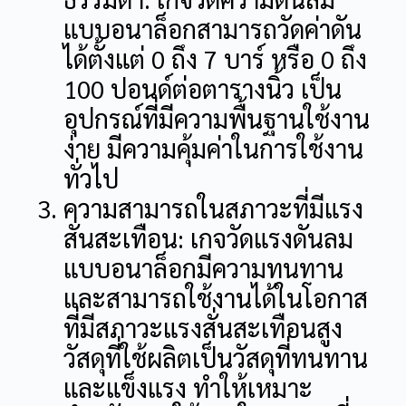
แบบอนาล็อกสามารถวัดค่าดัน
ได้ตั้งแต่ 0 ถึง 7 บาร์ หรือ 0 ถึง
100 ปอนด์ต่อตารางนิ้ว เป็น
อุปกรณ์ที่มีความพื้นฐานใช้งาน
ง่าย มีความคุ้มค่าในการใช้งาน
ทั่วไป
ความสามารถในสภาวะที่มีแรง
สั่นสะเทือน: เกจวัดแรงดันลม
แบบอนาล็อกมีความทนทาน
และสามารถใช้งานได้ในโอกาส
ที่มีสภาวะแรงสั่นสะเทือนสูง
วัสดุที่ใช้ผลิตเป็นวัสดุที่ทนทาน
และแข็งแรง ทำให้เหมาะ