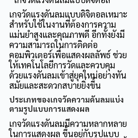
เกจวัดแรงดันลมแบบดิจิตอลเหมาะ
สำหรับใช้ในงานที่ต้องการความ
แม่นยำสูงและคุณภาพดี อีกทั้งยังมี
ความสามารถในการติดต่อ
คอมพิวเตอร์เพื่อแสดงผลลัพธ์ ช่วย
ให้เทคโนโลยีการวัดและควบคุม
ด้วยแรงดันลมเข้าสู่ยุคใหม่อย่างทัน
สมัยและสะดวกสบายยิ่งขึ้น
ประเภทของเกจวัดความดันลมแบ่ง
ตามรูปแบบการแสดงผล
เกจวัดแรงดันลมมีความหลากหลาย
ในการแสดงผล ขึ้นอยู่กับรูปแบบ