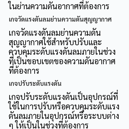
ในย่านความดันอากาศที่ต้องการ
เกจวัดแรงดันลมย่านความดันสุญญากาศ
เกจวัดแรงดันลมย่านความดัน
สุญญากาศใช้สำหรับปรับและ
ควบคุมระดับแรงดันลมภายในช่วง
ที่เป็นขอบเขตของความดันอากาศ
ที่ต้องการ
เกจปรับระดับแรงดัน
เกจปรับระดับแรงดันเป็นอุปกรณ์ที่
ใช้ในการปรับหรือควบคุมระดับแรง
ดันลมภายในอุปกรณ์หรือระบบต่าง
ๆ ให้เป็นในช่วงที่ต้องการ