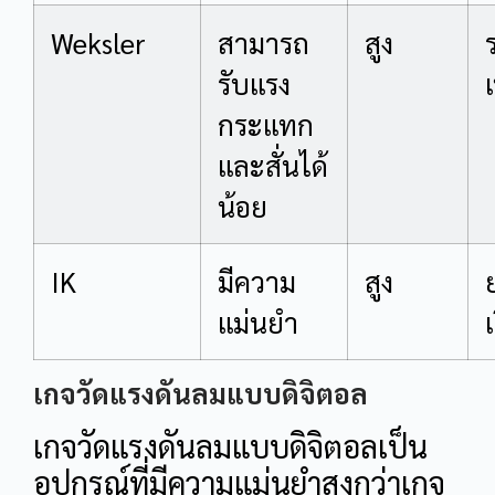
Weksler
สามารถ
สูง
รับแรง
กระแทก
และสั่นได้
น้อย
IK
มีความ
สูง
แม่นยำ
เ
เกจวัดแรงดันลมแบบดิจิตอล
เกจวัดแรงดันลมแบบดิจิตอลเป็น
อุปกรณ์ที่มีความแม่นยำสูงกว่าเกจ