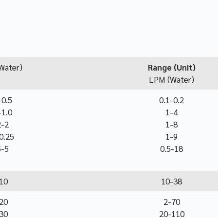
Water)
Range (Unit)
LPM (Water)
-0.5
0.1-0.2
-1.0
1-4
2-2
1-8
0.25
1-9
5-5
0.5-18
10
10-38
20
2-70
30
20-110