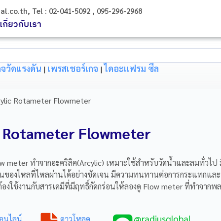
l.co.th, Tel : 02-041-5092 , 095-296-2968
เกี่ยวกับเรา
กจวัดแรงดัน
เพรสเชอร์เกจ
ไดอะแฟรม ซีล
|
|
crylic Rotameter Flowmeter
lic Rotameter Flowmeter
w meter ทำจากอะคริลิค(Arcylic) เหมาะใช้สำหรับวัดน้ำและลมทั่วไป มีน
ของไหลที่ไหลผ่านได้อย่างชัดเจน มีความทนทานต่อการกระแทกและขีด
้องใช้งานกับสารเคมีที่มีฤทธิ์กัดกร่อนให้ลองดู Flow meter ที่ทำจากพ
@radiusglobal
าออนไลน์
ดาวโหลด