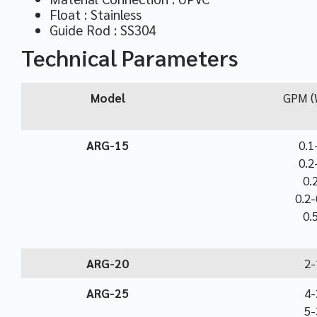
Float : Stainless
Guide Rod : SS304
Technical Parameters
Model
GPM (
ARG-15
0.1
0.2
0.
0.2-
0.
ARG-20
2-
ARG-25
4-
5-