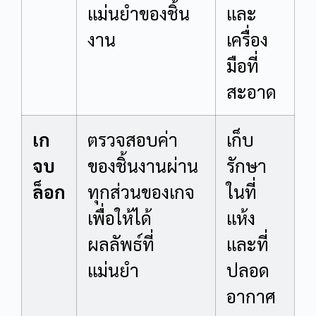
แม่นยำของชิ้น
และ
งาน
เครื่อง
มือที่
สะอาด
เก
ตรวจสอบค่า
เก็บ
จบ
ของชิ้นงานผ่าน
รักษา
ล็อก
ทุกส่วนของเกจ
ในที่
เพื่อให้ได้
แห้ง
ผลลัพธ์ที่
และที่
แม่นยำ
ปลอด
อากาศ