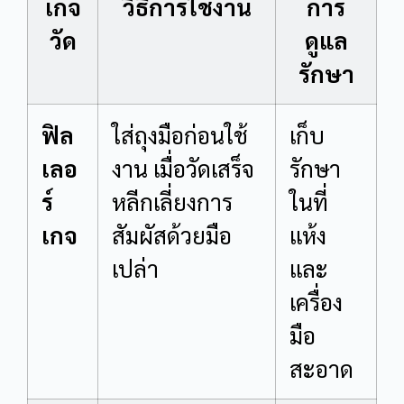
เกจ
วิธีการใช้งาน
การ
วัด
ดูแล
รักษา
ฟิล
ใส่ถุงมือก่อนใช้
เก็บ
เลอ
งาน เมื่อวัดเสร็จ
รักษา
ร์
หลีกเลี่ยงการ
ในที่
เกจ
สัมผัสด้วยมือ
แห้ง
เปล่า
และ
เครื่อง
มือ
สะอาด