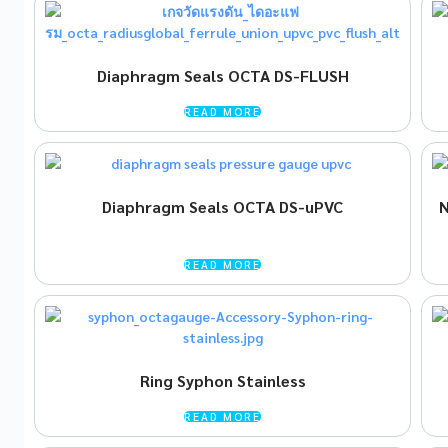
Diaphragm Seals OCTA DS-FLUSH
READ MORE
Diaphragm Seals OCTA DS-uPVC
N
READ MORE
Ring Syphon Stainless
READ MORE