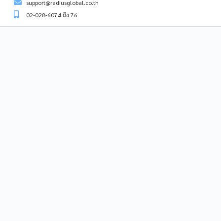
support@radiusglobal.co.th
02-028-6074 ถึง 76