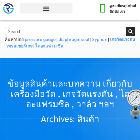
@radiusglobal
ติดต่อเรา
ค้นหาบ่อย
pressure gauge
|
diaphragm seal
|
Syphon
|
เกจวัดแรงดัน
|
เพรสเชอร์เกจ
|
ไดอะแฟรม ซีล
ข้อมูลสินค้าและบทความ เกี่ยวกับ
เครื่องมือวัด , เกจวัดแรงดัน , ได
อะแฟรมซีล , วาล์ว ฯลฯ
Archives: สินค้า