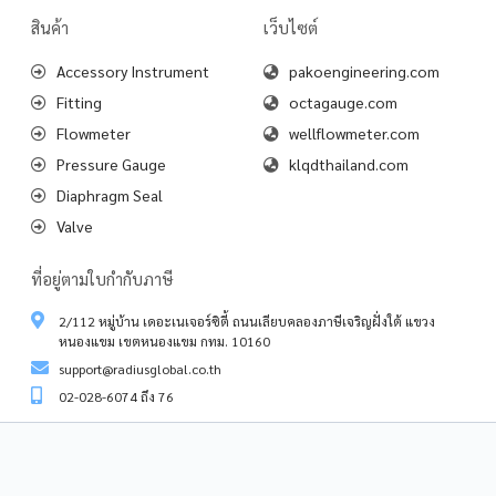
สินค้า
เว็บไซต์
Accessory Instrument
pakoengineering.com
Fitting
octagauge.com
Flowmeter
wellflowmeter.com
Pressure Gauge
klqdthailand.com
Diaphragm Seal
Valve
ที่อยู่ตามใบกำกับภาษี
2/112 หมู่บ้าน เดอะเนเจอร์ซิตี้ ถนนเลียบคลองภาษีเจริญฝั่งใต้ แขวง
หนองแขม เขตหนองแขม กทม. 10160
support@radiusglobal.co.th
02-028-6074 ถึง 76