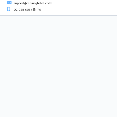
support@radiusglobal.co.th
02-028-6074 ถึง 76