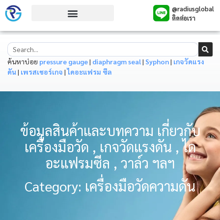
@radiusglobal
ติดต่อเรา
ค้นหาบ่อย
pressure gauge
|
diaphragm seal
|
Syphon
|
เกจวัดแรง
ดัน
|
เพรสเชอร์เกจ
|
ไดอะแฟรม ซีล
ข้อมูลสินค้าและบทความ เกี่ยวกับ
เครื่องมือวัด , เกจวัดแรงดัน , ได
อะแฟรมซีล , วาล์ว ฯลฯ
Category: เครื่องมือวัดความดัน